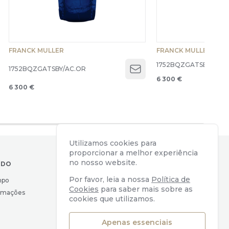
FRANCK MULLER
FRANCK MULLER
1752BQZGATSBY/AC.
1752BQZGATSBY/AC.OR
Open menu
6 300 €
6 300 €
Utilizamos cookies para
proporcionar a melhor experiência
no nosso website.
IDO
CONTACTOS
Por favor, leia a nossa
Política de
mpo
Av. Almirante Reis, 39
Cookies
para saber mais sobre as
lamações
1169-039 Lisboa, Portugal
cookies que utilizamos.
geral@watchers.pt
+351 218 110 890
Apenas essenciais