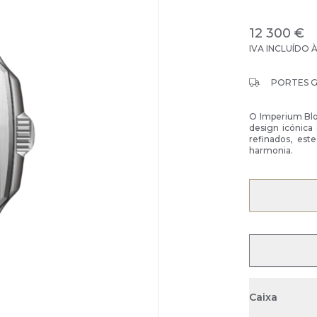
12 300 €
IVA INCLUÍDO 
PORTES 
O Imperium Blo
design icónica
refinados, est
harmonia.
Caixa