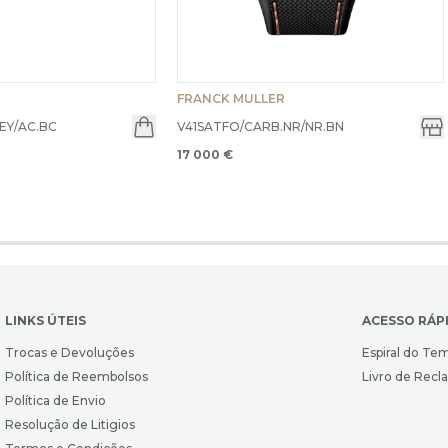
FRANCK MULLER
EY/AC.BC
V41SATFO/CARB.NR/NR.BN
17 000 €
LINKS ÚTEIS
ACESSO RÁP
Trocas e Devoluções
Espiral do Te
Política de Reembolsos
Livro de Rec
Política de Envio
Resolução de Litigios