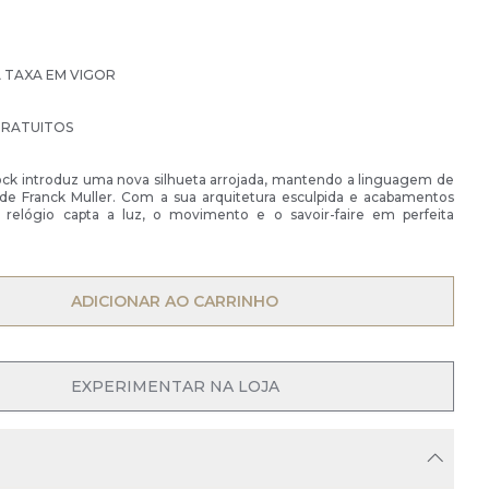
À TAXA EM VIGOR
GRATUITOS
ck introduz uma nova silhueta arrojada, mantendo a linguagem de
 de Franck Muller. Com a sua arquitetura esculpida e acabamentos
e relógio capta a luz, o movimento e o savoir-faire em perfeita
OPEN MENU
ADICIONAR AO CARRINHO
OPEN MENU
EXPERIMENTAR NA LOJA