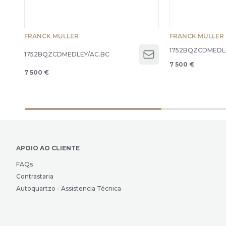
FRANCK MULLER
FRANCK MULLER
1752BQZCDMEDL
1752BQZCDMEDLEY/AC.BC
Open menu
7 500 €
7 500 €
APOIO AO CLIENTE
FAQs
Contrastaria
Autoquartzo - Assistencia Técnica