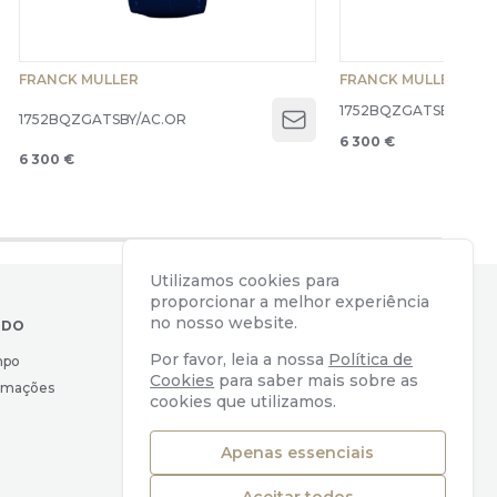
FRANCK MULLER
FRANCK MULLER
1752BQZGATSBY/AC.
1752BQZGATSBY/AC.OR
Open menu
6 300 €
6 300 €
Utilizamos cookies para
proporcionar a melhor experiência
no nosso website.
IDO
CONTACTOS
Por favor, leia a nossa
Política de
mpo
Av. Almirante Reis, 39
Cookies
para saber mais sobre as
lamações
1169-039 Lisboa, Portugal
cookies que utilizamos.
geral@watchers.pt
+351 218 110 890
Apenas essenciais