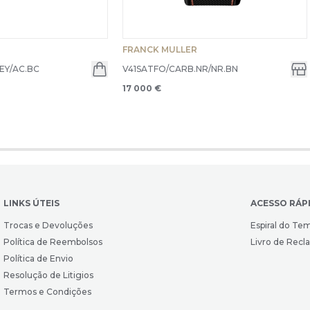
FRANCK MULLER
EY/AC.BC
V41SATFO/CARB.NR/NR.BN
17 000 €
LINKS ÚTEIS
ACESSO RÁP
Trocas e Devoluções
Espiral do Te
Política de Reembolsos
Livro de Rec
Política de Envio
Resolução de Litigios
Termos e Condições