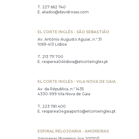
T.
227 662 740
E.
aliados@davidrosas.com
EL CORTE INGLÉS - SÃO SEBASTIÃO
Av. António Augusto Aguiar, n.º 31
1069-413 Lisboa
T.
213 711 700
E.
resparea04lisboa@elcorteingles.pt
EL CORTE INGLÉS - VILA NOVA DE GAIA
Av. da Républica, n.º 1435
4330-999 Vila Nova de Gaia
T.
223 781 400
E.
resparea04gaiaporto@elcorteingles.pt
ESPIRAL RELOJOARIA - AMOREIRAS
Amoreiras Shopping, loja 20170/1