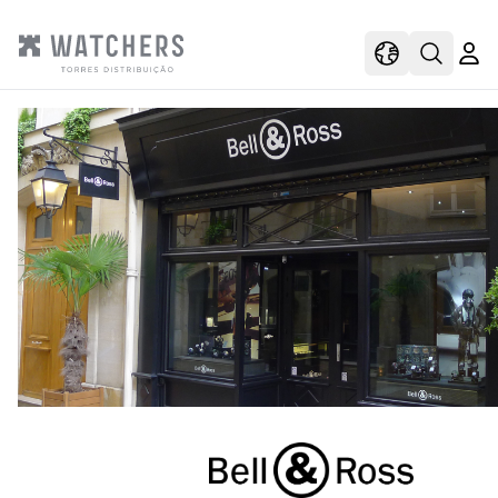
view
view shoppi
Open s