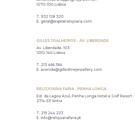
1070-100 Lisboa
T.
932 128 320
E.
geral@espiralrelojoaria.com
GILLES JOALHEIROS - AV. LIBERDADE
Av. Liberdade, 103
1250-140 Lisboa
T.
213 466 364
E.
avenida@gillesfinejewellery.com
RELOJOARIA FARIA - PENHA LONGA
Est. da Lagoa Azul, Penha Longa Hotel e Golf Resort
2714-511 Sintra
T.
219 244 223
E.
info@relojoariafaria.pt