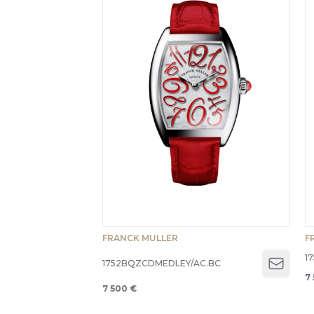
FRANCK MULLER
F
1
1752BQZCDMEDLEY/AC.BC
Open 
7
7 500 €