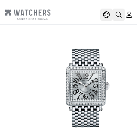
view
view shoppi
Open s