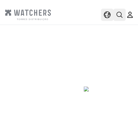
view
view shoppi
Open s