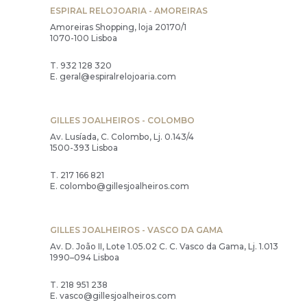
ESPIRAL RELOJOARIA - AMOREIRAS
Amoreiras Shopping, loja 20170/1
1070-100 Lisboa
T.
932 128 320
E.
geral@espiralrelojoaria.com
GILLES JOALHEIROS - COLOMBO
Av. Lusíada, C. Colombo, Lj. 0.143/4
1500-393 Lisboa
T.
217 166 821
E.
colombo@gillesjoalheiros.com
GILLES JOALHEIROS - VASCO DA GAMA
Av. D. João II, Lote 1.05.02 C. C. Vasco da Gama, Lj. 1.013
1990–094 Lisboa
T.
218 951 238
E.
vasco@gillesjoalheiros.com