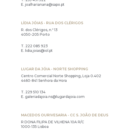
E.
joalharianana@sapo.pt
LÍDIA JÓIAS - RUA DOS CLÉRIGOS
R. dos Clérigos, n.º 13
4050-205 Porto
T.
222 085 923
E.
lidia.joias@iol.pt
LUGAR DA JÓIA - NORTE SHOPPING
Centro Comercial Norte Shopping, Loja 0.402
4460-841 Senhora da Hora
T.
229 510 134
E.
galeriadajoia.ns@lugardajoia.com
MACEDOS OURIVESARIA - CC S. JOÃO DE DEUS
R DONA FILIPA DE VILHENA 10A R/C
1000-135 Lisboa