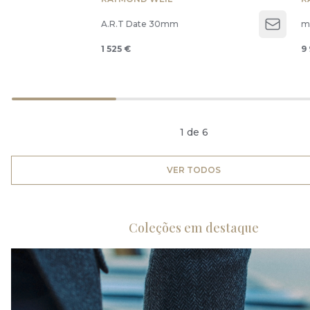
A.R.T Date 30mm
mi
Open 
1 525 €
9
1 de 6
VER TODOS
Coleções em destaque