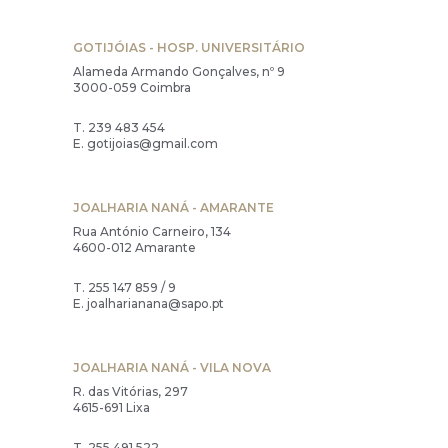
GOTIJÓIAS - HOSP. UNIVERSITÁRIO
Alameda Armando Gonçalves, nº 9
3000-059 Coimbra
T.
239 483 454
E.
gotijoias@gmail.com
JOALHARIA NANÁ - AMARANTE
Rua António Carneiro, 134
4600-012 Amarante
T.
255 147 859 / 9
E.
joalharianana@sapo.pt
JOALHARIA NANÁ - VILA NOVA
R. das Vitórias, 297
4615-691 Lixa
T.
255 491 522