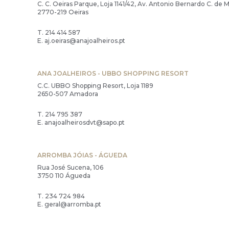
C. C. Oeiras Parque, Loja 1141/42, Av. Antonio Bernardo C. de
2770-219 Oeiras
T.
214 414 587
E.
aj.oeiras@anajoalheiros.pt
ANA JOALHEIROS - UBBO SHOPPING RESORT
C.C. UBBO Shopping Resort, Loja 1189
2650-507 Amadora
T.
214 795 387
E.
anajoalheirosdvt@sapo.pt
ARROMBA JÓIAS - ÁGUEDA
Rua José Sucena, 106
3750 110 Águeda
T.
234 724 984
E.
geral@arromba.pt