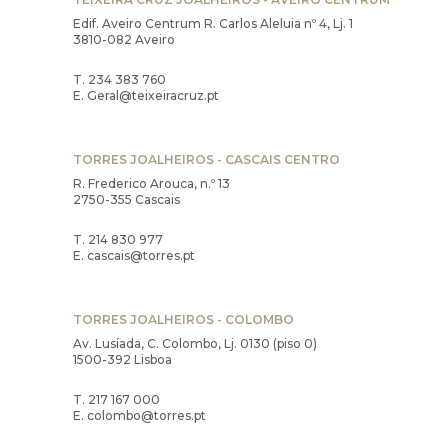
Edif. Aveiro Centrum R. Carlos Aleluia nº 4, Lj. 1
3810-082 Aveiro
T.
234 383 760
E.
Geral@teixeiracruz.pt
TORRES JOALHEIROS - CASCAIS CENTRO
R. Frederico Arouca, n.º 13
2750-355 Cascais
T.
214 830 977
E.
cascais@torres.pt
TORRES JOALHEIROS - COLOMBO
Av. Lusíada, C. Colombo, Lj. 0130 (piso 0)
1500-392 Lisboa
T.
217 167 000
E.
colombo@torres.pt