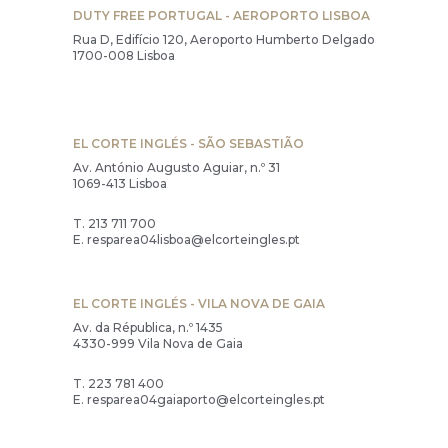
DUTY FREE PORTUGAL - AEROPORTO LISBOA
Rua D, Edifício 120, Aeroporto Humberto Delgado
1700-008 Lisboa
EL CORTE INGLÉS - SÃO SEBASTIÃO
Av. António Augusto Aguiar, n.º 31
1069-413 Lisboa
T.
213 711 700
E.
resparea04lisboa@elcorteingles.pt
EL CORTE INGLÉS - VILA NOVA DE GAIA
Av. da Républica, n.º 1435
4330-999 Vila Nova de Gaia
T.
223 781 400
E.
resparea04gaiaporto@elcorteingles.pt