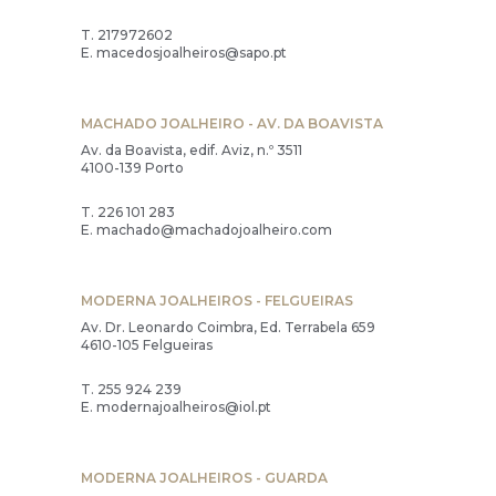
T.
217972602
E.
macedosjoalheiros@sapo.pt
MACHADO JOALHEIRO - AV. DA BOAVISTA
Av. da Boavista, edif. Aviz, n.º 3511
4100-139 Porto
T.
226 101 283
E.
machado@machadojoalheiro.com
MODERNA JOALHEIROS - FELGUEIRAS
Av. Dr. Leonardo Coimbra, Ed. Terrabela 659
4610-105 Felgueiras
T.
255 924 239
E.
modernajoalheiros@iol.pt
MODERNA JOALHEIROS - GUARDA