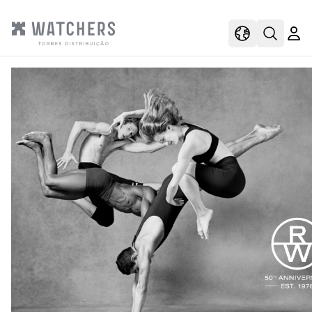
view
view shoppi
Open s