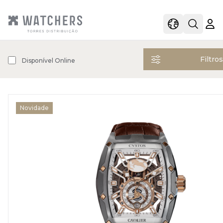
view
view shoppi
Open s
Filtro
Disponível Online
Open filters
Novidade