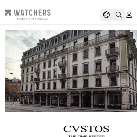
view
view shoppi
Open s