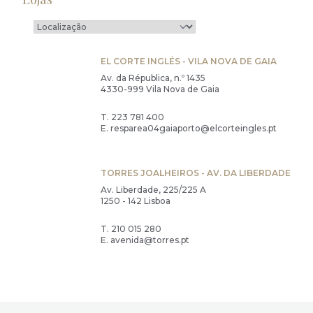
EL CORTE INGLÉS - VILA NOVA DE GAIA
Av. da Républica, n.º 1435
4330-999 Vila Nova de Gaia
T.
223 781 400
E.
resparea04gaiaporto@elcorteingles.pt
TORRES JOALHEIROS - AV. DA LIBERDADE
Av. Liberdade, 225/225 A
1250 - 142 Lisboa
T.
210 015 280
E.
avenida@torres.pt