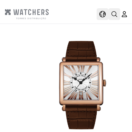
view
view shoppi
Open s