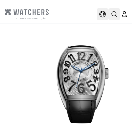
view
view shoppi
Open s