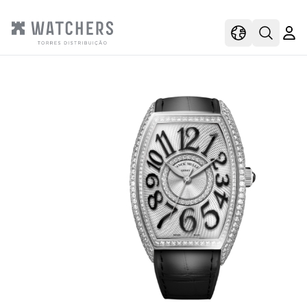
view
view shoppi
Open s