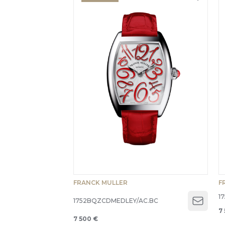
FRANCK MULLER
F
1
1752BQZCDMEDLEY/AC.BC
Open 
7
7 500 €