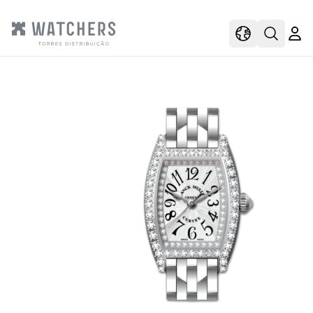
view
view shoppi
Open s