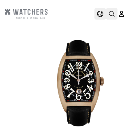
view
view shoppi
Open s