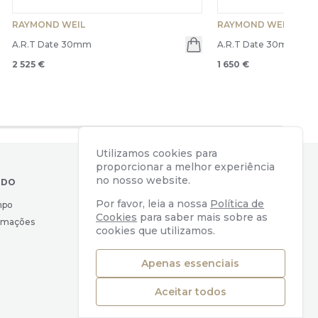
RAYMOND WEIL
RAYMOND WEIL
A.R.T Date 30mm
A.R.T Date 30mm
en menu
2 525 €
1 650 €
Utilizamos cookies para
proporcionar a melhor experiência
no nosso website.
IDO
CONTACTOS
Por favor, leia a nossa
Política de
mpo
Av. Almirante Reis, 39
Cookies
para saber mais sobre as
lamações
1169-039 Lisboa, Portugal
cookies que utilizamos.
geral@watchers.pt
+351 218 110 890
Apenas essenciais
Aceitar todos