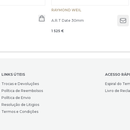
RAYMOND WEIL
m
A.R.T Date 30mm
Op
1 525 €
LINKS ÚTEIS
ACESSO RÁP
Trocas e Devoluções
Espiral do Te
Política de Reembolsos
Livro de Rec
Política de Envio
Resolução de Litigios
Termos e Condições