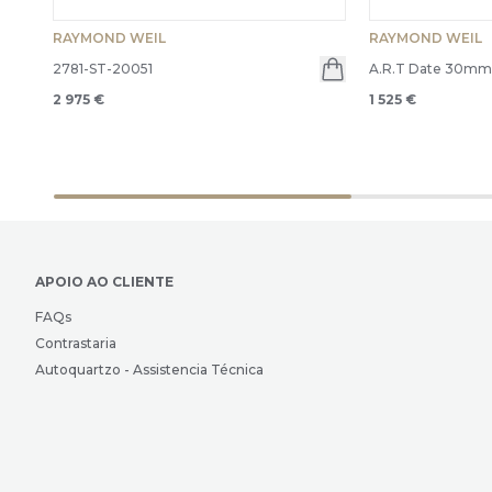
RAYMOND WEIL
RAYMOND WEIL
2781-ST-20051
A.R.T Date 30m
2 975 €
1 525 €
APOIO AO CLIENTE
FAQs
Contrastaria
Autoquartzo - Assistencia Técnica