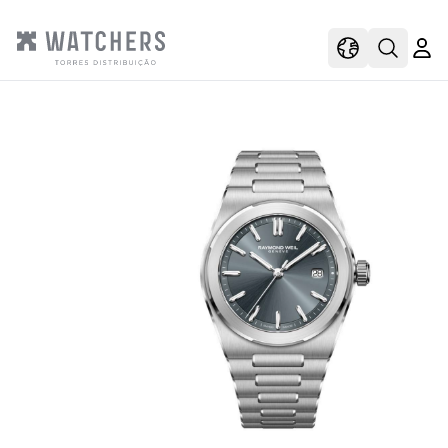
view
view shoppi
Open s