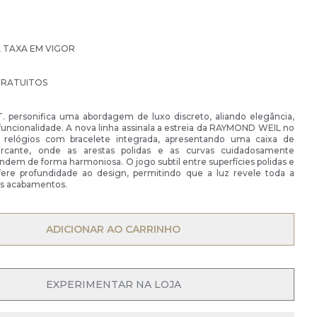
À TAXA EM VIGOR
GRATUITOS
T. personifica uma abordagem de luxo discreto, aliando elegância,
 funcionalidade. A nova linha assinala a estreia da RAYMOND WEIL no
relógios com bracelete integrada, apresentando uma caixa de
arcante, onde as arestas polidas e as curvas cuidadosamente
undem de forma harmoniosa. O jogo subtil entre superfícies polidas e
ere profundidade ao design, permitindo que a luz revele toda a
us acabamentos.
ADICIONAR AO CARRINHO
EXPERIMENTAR NA LOJA