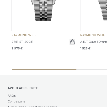
RAYMOND WEIL
RAYMOND WEIL
2781-ST-20051
A.R.T Date 30m
2 975 €
1 525 €
APOIO AO CLIENTE
FAQs
Contrastaria