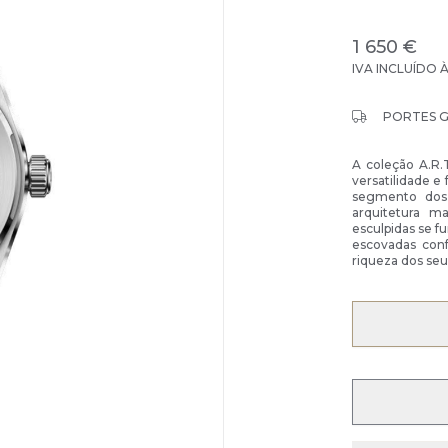
1 650 €
IVA INCLUÍDO 
PORTES 
A coleção A.R.
versatilidade e
segmento dos 
arquitetura m
esculpidas se f
escovadas conf
riqueza dos se