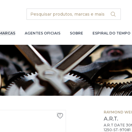
Search
MARCAS
AGENTES OFICIAIS
SOBRE
ESPIRAL DO TEMPO
RAYMOND WEI
A.R.T.
A.R.T DATE 3
1250-ST-97081