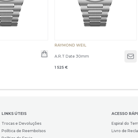
RAYMOND WEIL
m
A.R.T Date 30mm
Op
1 525 €
LINKS ÚTEIS
ACESSO RÁP
Trocas e Devoluções
Espiral do Te
Política de Reembolsos
Livro de Rec