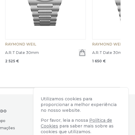
RAYMOND WEIL
RAYMOND WEIL
A.R.T Date 30mm
A.R.T Date 30mm
en menu
2 525 €
1 650 €
Utilizamos cookies para
proporcionar a melhor experiência
no nosso website.
IDO
CONTACTOS
Por favor, leia a nossa
Política de
mpo
Av. Almirante Reis, 39
Cookies
para saber mais sobre as
lamações
1169-039 Lisboa, Portugal
cookies que utilizamos.