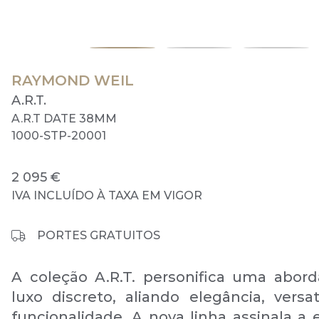
RAYMOND WEIL
A.R.T.
A.R.T DATE 38MM
1000-STP-20001
2 095 €
IVA INCLUÍDO À TAXA EM VIGOR
PORTES GRATUITOS
A coleção A.R.T. personifica uma abo
luxo discreto, aliando elegância, versat
funcionalidade. A nova linha assinala a 