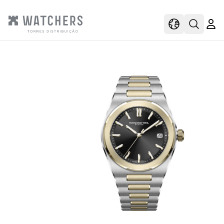
view
view shoppi
Open s