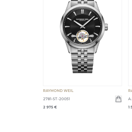
RAYMOND WEIL
R
2781-ST-20051
A
2 975 €
1 