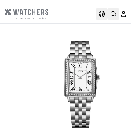
view
view shoppi
Open s