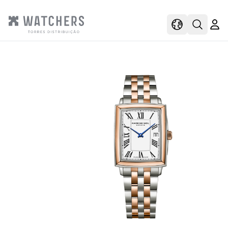
view
view shoppi
Open s