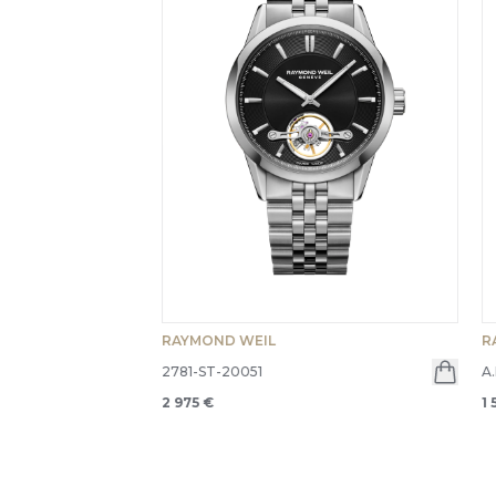
RAYMOND WEIL
R
2781-ST-20051
A
2 975 €
1 