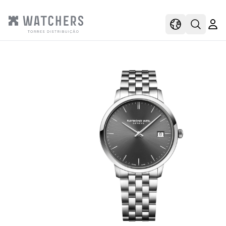
view
view shoppi
Open s