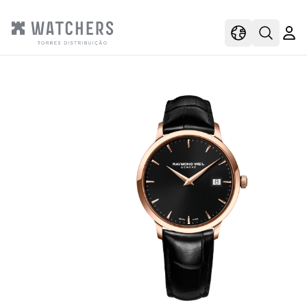
view
view shoppi
Open s