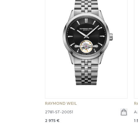
RAYMOND WEIL
R
2781-ST-20051
A
2 975 €
1 