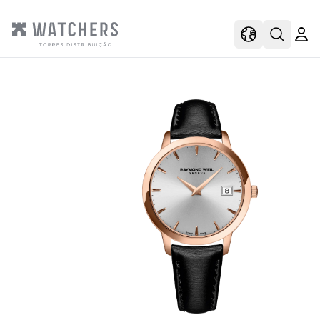
view
view shoppi
Open s