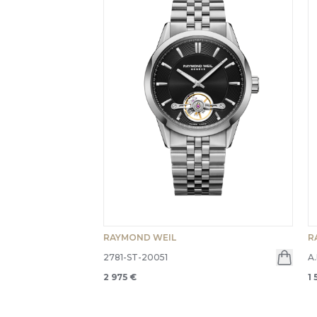
RAYMOND WEIL
R
2781-ST-20051
A
2 975 €
1 