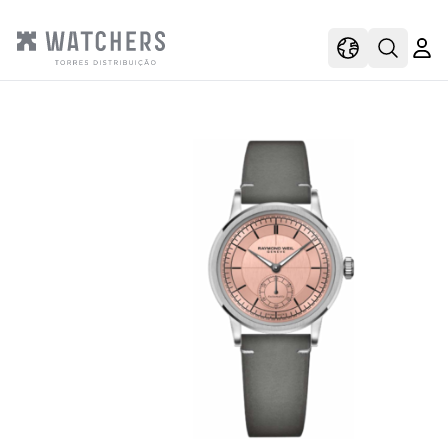
view
view shoppi
Open s