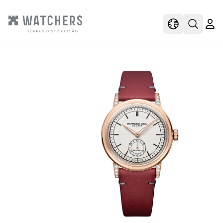
view
view shoppi
Open s