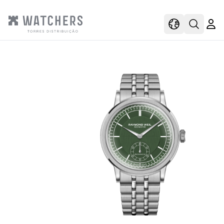
view
view shoppi
Open s