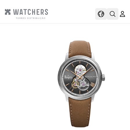
view
view shoppi
Open s