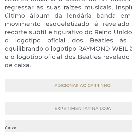
regressar às suas raízes musicais, inspi
último álbum da lendária banda em
movimento esqueletizado é revelad
recorte subtil e figurativo do Reino Unid
o logotipo oficial dos Beatles às
equilibrando o logotipo RAYMOND WEIL à
e o logotipo oficial dos Beatles revelad
de caixa.
OPEN MENU
ADICIONAR AO CARRINHO
EXPERIMENTAR NA LOJA
Caixa