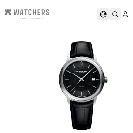
view
view shoppi
Open s