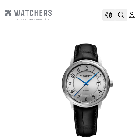
view
view shoppi
Open s