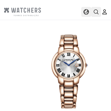
view
view shoppi
Open s