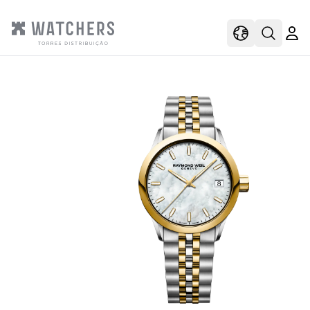
view
view shoppi
Open s