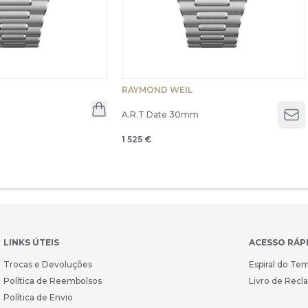
RAYMOND WEIL
m
A.R.T Date 30mm
Op
1 525 €
LINKS ÚTEIS
ACESSO RÁP
Trocas e Devoluções
Espiral do Te
Política de Reembolsos
Livro de Rec
Política de Envio