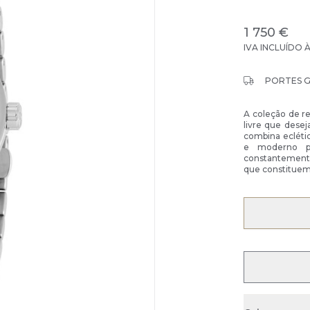
1 750 €
IVA INCLUÍDO 
PORTES 
A coleção de r
livre que dese
combina eclétic
e moderno pa
constantemente 
que constituem 