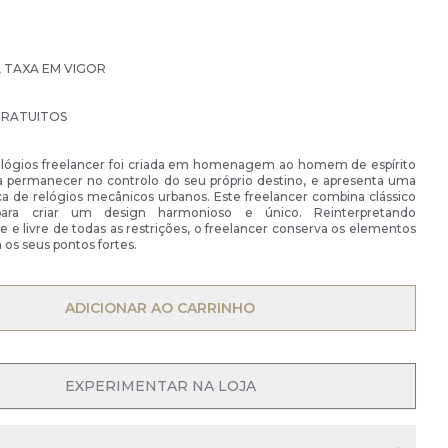
À TAXA EM VIGOR
GRATUITOS
elógios freelancer foi criada em homenagem ao homem de espírito
ja permanecer no controlo do seu próprio destino, e apresenta uma
a de relógios mecânicos urbanos. Este freelancer combina clássico
ra criar um design harmonioso e único. Reinterpretando
e livre de todas as restrições, o freelancer conserva os elementos
os seus pontos fortes.
OPEN MENU
ADICIONAR AO CARRINHO
EXPERIMENTAR NA LOJA