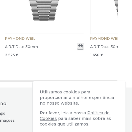
RAYMOND WEIL
RAYMOND WEIL
A.R.T Date 30mm
A.R.T Date 30mm
en menu
2 525 €
1 650 €
Utilizamos cookies para
proporcionar a melhor experiência
no nosso website.
IDO
CONTACTOS
Por favor, leia a nossa
Política de
mpo
Av. Almirante Reis, 39
Cookies
para saber mais sobre as
lamações
1169-039 Lisboa, Portugal
cookies que utilizamos.
geral@watchers.pt