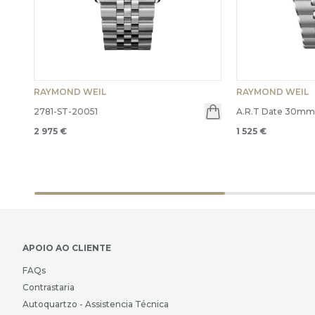
RAYMOND WEIL
RAYMOND WEIL
2781-ST-20051
A.R.T Date 30m
2 975 €
1 525 €
APOIO AO CLIENTE
FAQs
Contrastaria
Autoquartzo - Assistencia Técnica