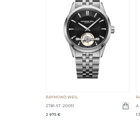
RAYMOND WEIL
R
2781-ST-20051
A
2 975 €
1 