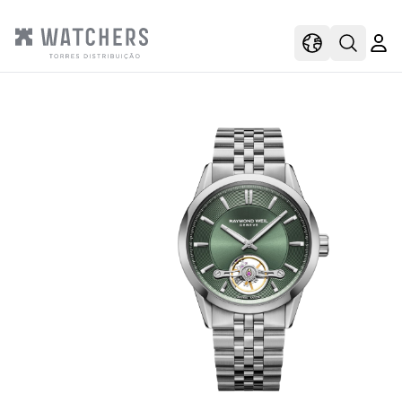
view
view shoppi
Open s