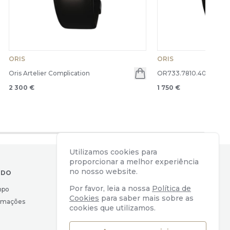
ORIS
ORIS
Oris Artelier Complication
OR733.7810.4055-620
en menu
2 300 €
1 750 €
Utilizamos cookies para
proporcionar a melhor experiência
no nosso website.
IDO
CONTACTOS
Por favor, leia a nossa
Política de
mpo
Av. Almirante Reis, 39
Cookies
para saber mais sobre as
lamações
1169-039 Lisboa, Portugal
cookies que utilizamos.
geral@watchers.pt