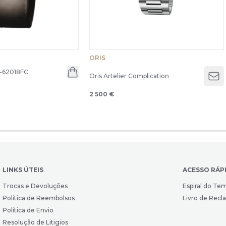
ORIS
-62018FC
Oris Artelier Complication
Op
2 500 €
LINKS ÚTEIS
ACESSO RÁP
Trocas e Devoluções
Espiral do Te
Política de Reembolsos
Livro de Rec
Política de Envio
Resolução de Litigios