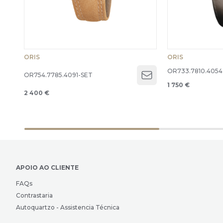
ORIS
ORIS
OR733.7810.4054
OR754.7785.4091-SET
Open menu
1 750 €
2 400 €
APOIO AO CLIENTE
FAQs
Contrastaria
Autoquartzo - Assistencia Técnica