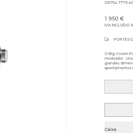
OR754.7779.40
1 950 €
IVA INCLUÍDO 
PORTES 
O Big Crown Po
mostrador cin
grandes dimensõ
apontamentos e
Caixa