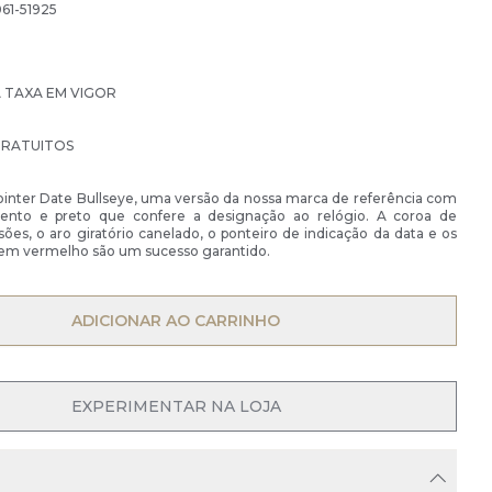
61-51925
À TAXA EM VIGOR
GRATUITOS
inter Date Bullseye, uma versão da nossa marca de referência com
zento e preto que confere a designação ao relógio. A coroa de
es, o aro giratório canelado, o ponteiro de indicação da data e os
m vermelho são um sucesso garantido.
OPEN MENU
ADICIONAR AO CARRINHO
EXPERIMENTAR NA LOJA