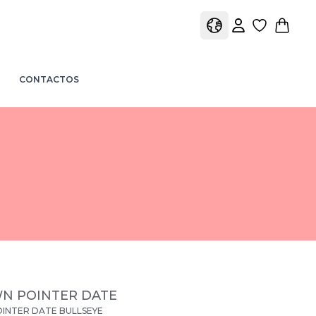
view favori
view 
view profile
view shopping car
CONTACTOS
N POINTER DATE
INTER DATE BULLSEYE