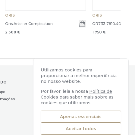
ORIS
ORIS
Oris Artelier Complication
OR733.7810.4055-620
en menu
2 300 €
1 750 €
Utilizamos cookies para
proporcionar a melhor experiência
no nosso website.
IDO
CONTACTOS
Por favor, leia a nossa
Política de
mpo
Av. Almirante Reis, 39
Cookies
para saber mais sobre as
lamações
1169-039 Lisboa, Portugal
cookies que utilizamos.
geral@watchers.pt
+351 218 110 890
Apenas essenciais
Aceitar todos