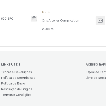
ORIS
-62018FC
Oris Artelier Complication
Op
2 500 €
LINKS ÚTEIS
ACESSO RÁP
Trocas e Devoluções
Espiral do Te
Política de Reembolsos
Livro de Rec
Política de Envio
Resolução de Litigios
Termos e Condições