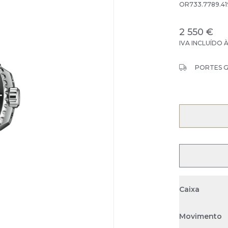
OR733.7789.41
2 550 €
IVA INCLUÍDO 
PORTES 
Caixa
Movimento