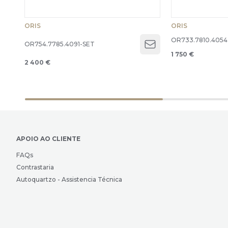
ORIS
ORIS
OR733.7810.4054
OR754.7785.4091-SET
Open menu
1 750 €
2 400 €
APOIO AO CLIENTE
FAQs
Contrastaria
Autoquartzo - Assistencia Técnica