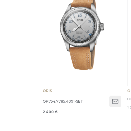
ORIS
O
O
OR754.7785.4091-SET
Open 
1 
2 400 €