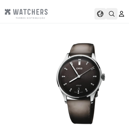
view
view shoppi
Open s