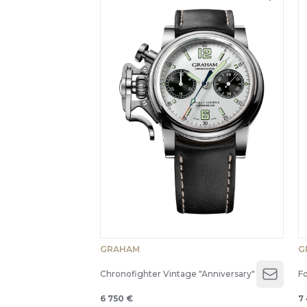
GRAHAM
G
Chronofighter Vintage "Anniversary"
Fo
Open 
6 750 €
7