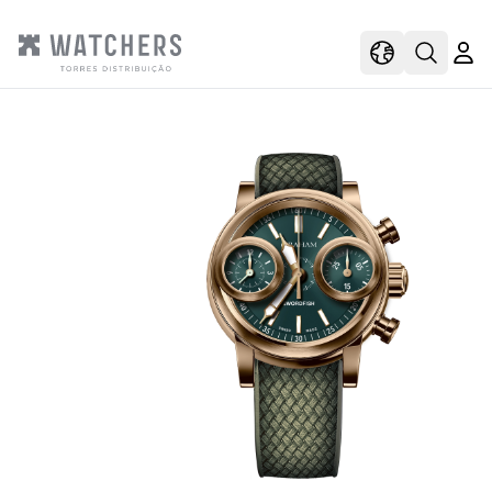
view
view shoppi
Open s