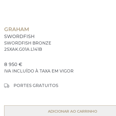
GRAHAM
SWORDFISH
SWORDFISH BRONZE
2SXAK.G01A.L141B
8 950 €
IVA INCLUÍDO À TAXA EM VIGOR
PORTES GRATUITOS
OPEN MENU
ADICIONAR AO CARRINHO