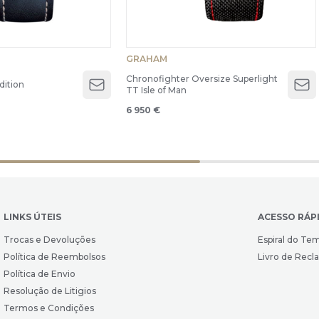
GRAHAM
Chronofighter Oversize Superlight
dition
TT Isle of Man
Open menu
Op
6 950 €
LINKS ÚTEIS
ACESSO RÁP
Trocas e Devoluções
Espiral do Te
Política de Reembolsos
Livro de Rec
Política de Envio
Resolução de Litigios
Termos e Condições