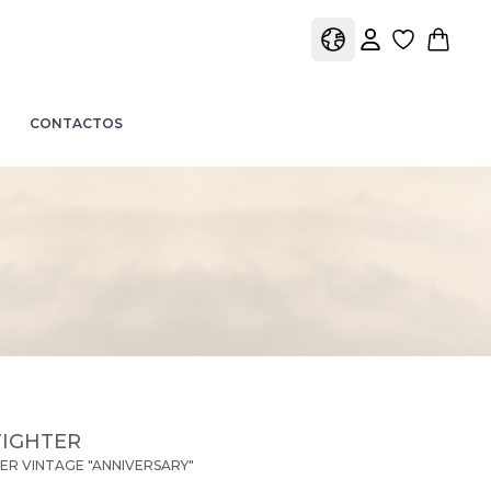
view favori
view 
view profile
view shopping car
CONTACTOS
IGHTER
R VINTAGE "ANNIVERSARY"