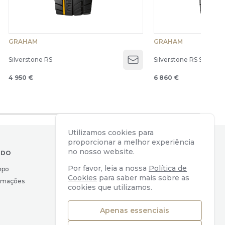
GRAHAM
GRAHAM
Silverstone RS
Silverstone RS Superspr
en menu
Open menu
4 950 €
6 860 €
Utilizamos cookies para
proporcionar a melhor experiência
no nosso website.
IDO
CONTACTOS
Por favor, leia a nossa
Política de
mpo
Av. Almirante Reis, 39
Cookies
para saber mais sobre as
lamações
1169-039 Lisboa, Portugal
cookies que utilizamos.
geral@watchers.pt
+351 218 110 890
Apenas essenciais