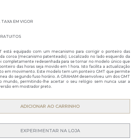
À TAXA EM VIGOR
GRATUITOS
T está equipado com um mecanismo para corrigir o ponteiro das
 da coroa (mecanismo patenteado). Localizado no lado esquerdo da
 foi completamente redesenhada para se tornar no modelo único que
onteiro das horas seja movido em 1 hora. Isto facilita a actualização
nto em movimento. Este modelo tem um ponteiro GMT que permite
ltânea do segundo fuso horário. A GRAHAM desenvolveu um dos GMT
o mundo, permitindo-lhe acertar o seu relógio sem nunca usar a
 versão em mostrador preto.
OPEN MENU
ADICIONAR AO CARRINHO
OPEN MENU
EXPERIMENTAR NA LOJA