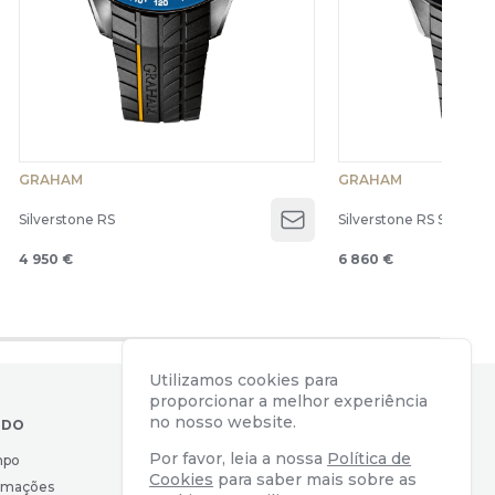
GRAHAM
GRAHAM
Silverstone RS
Silverstone RS Superspr
en menu
Open menu
4 950 €
6 860 €
Utilizamos cookies para
proporcionar a melhor experiência
no nosso website.
IDO
CONTACTOS
Por favor, leia a nossa
Política de
mpo
Av. Almirante Reis, 39
Cookies
para saber mais sobre as
lamações