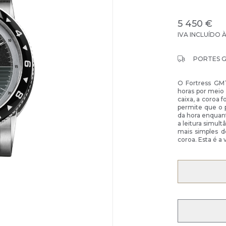
5 450 €
IVA INCLUÍDO 
PORTES 
O Fortress GM
horas por meio
caixa, a coroa
permite que o p
da hora enqua
a leitura simu
mais simples d
coroa. Esta é a