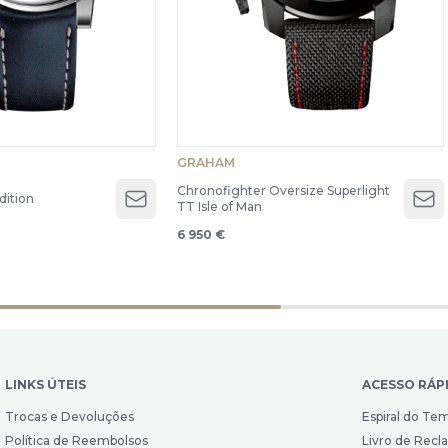
GRAHAM
Chronofighter Oversize Superlight
dition
TT Isle of Man
Open menu
Op
6 950 €
LINKS ÚTEIS
ACESSO RÁP
Trocas e Devoluções
Espiral do Te
Política de Reembolsos
Livro de Rec