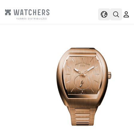
view
view shoppi
Open s