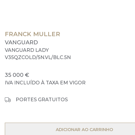
FRANCK MULLER
VANGUARD
VANGUARD LADY
V35QZCOLD/5N.VL/BLC.5N
35 000 €
IVA INCLUÍDO À TAXA EM VIGOR
PORTES GRATUITOS
OPEN MENU
ADICIONAR AO CARRINHO