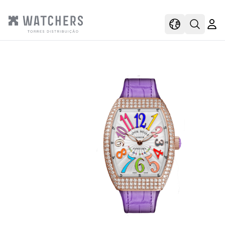
view
view shoppi
Open s