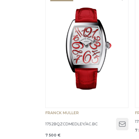
FRANCK MULLER
F
1
1752BQZCDMEDLEY/AC.BC
Open 
7
7 500 €