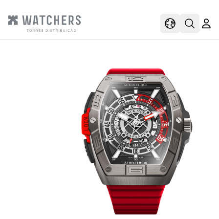
view
view shoppi
Open s