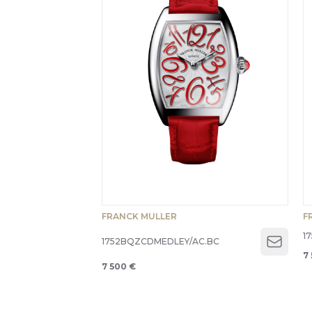
FRANCK MULLER
F
1
1752BQZCDMEDLEY/AC.BC
Open 
7
7 500 €