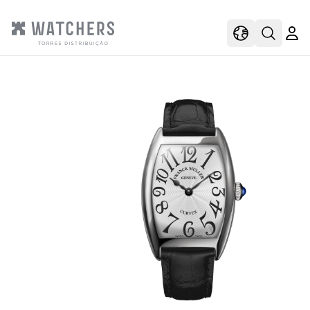
view
view shoppi
Open s