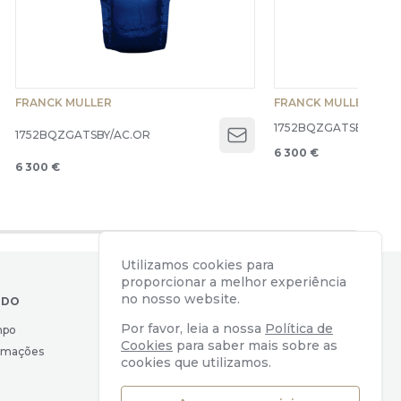
FRANCK MULLER
FRANCK MULLER
1752BQZGATSBY/AC.
1752BQZGATSBY/AC.OR
Open menu
6 300 €
6 300 €
Utilizamos cookies para
proporcionar a melhor experiência
no nosso website.
IDO
CONTACTOS
Por favor, leia a nossa
Política de
mpo
Av. Almirante Reis, 39
Cookies
para saber mais sobre as
lamações
1169-039 Lisboa, Portugal
cookies que utilizamos.
geral@watchers.pt