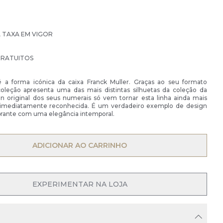
À TAXA EM VIGOR
GRATUITOS
a forma icónica da caixa Franck Muller. Graças ao seu formato
oleção apresenta uma das mais distintas silhuetas da coleção da
n original dos seus numerais só vem tornar esta linha ainda mais
 imediatamente reconhecida. É um verdadeiro exemplo de design
ibrante com uma elegância intemporal.
OPEN MENU
ADICIONAR AO CARRINHO
OPEN MENU
EXPERIMENTAR NA LOJA