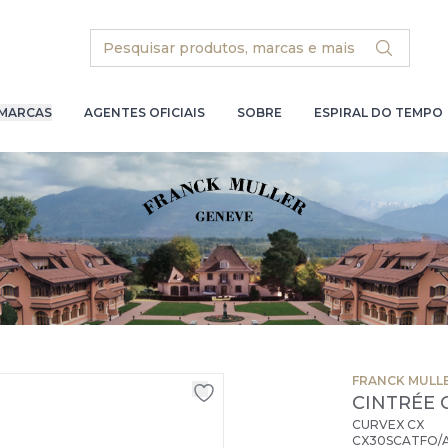
Search
MARCAS
AGENTES OFICIAIS
SOBRE
ESPIRAL DO TEMPO
FRANCK MULL
CINTRÉE 
CURVEX CX
CX30SCATFO/A