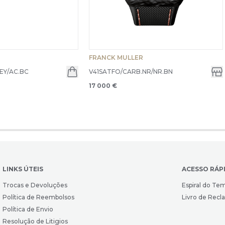
FRANCK MULLER
EY/AC.BC
V41SATFO/CARB.NR/NR.BN
17 000 €
LINKS ÚTEIS
ACESSO RÁP
Trocas e Devoluções
Espiral do Te
Política de Reembolsos
Livro de Rec
Política de Envio
Resolução de Litigios