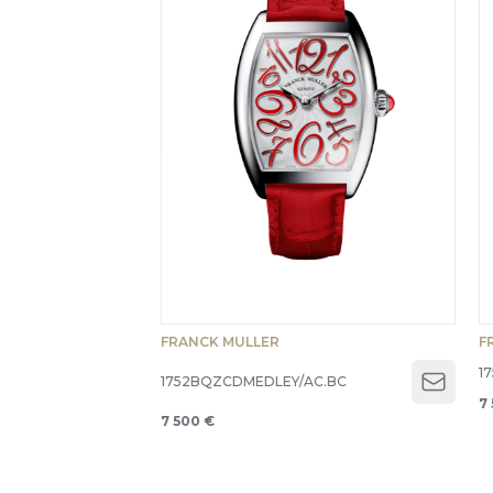
FRANCK MULLER
F
1
1752BQZCDMEDLEY/AC.BC
Open 
7
7 500 €