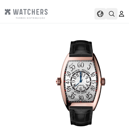
view
view shoppi
Open s