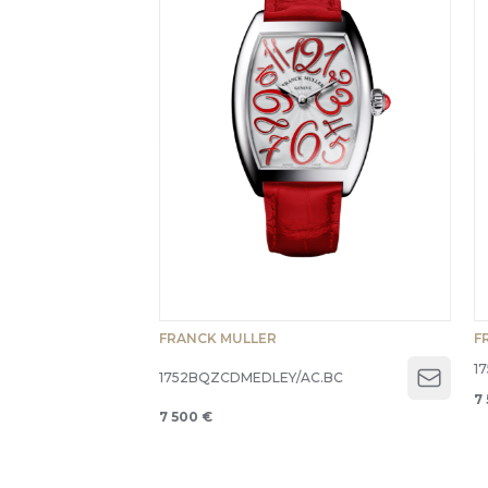
FRANCK MULLER
F
1
1752BQZCDMEDLEY/AC.BC
Open 
7
7 500 €