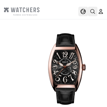
view
view shoppi
Open s