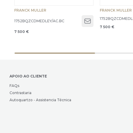
FRANCK MULLER
FRANCK MULLER
1752BQZCDMEDL
1752BQZCDMEDLEY/AC.BC
Open menu
7 500 €
7 500 €
APOIO AO CLIENTE
FAQs
Contrastaria
Autoquartzo - Assistencia Técnica