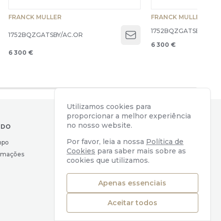
FRANCK MULLER
FRANCK MULLER
1752BQZGATSBY/AC.
1752BQZGATSBY/AC.OR
Open menu
6 300 €
6 300 €
Utilizamos cookies para
proporcionar a melhor experiência
no nosso website.
IDO
CONTACTOS
Por favor, leia a nossa
Política de
mpo
Av. Almirante Reis, 39
Cookies
para saber mais sobre as
lamações
1169-039 Lisboa, Portugal
cookies que utilizamos.
geral@watchers.pt
+351 218 110 890
Apenas essenciais
Aceitar todos