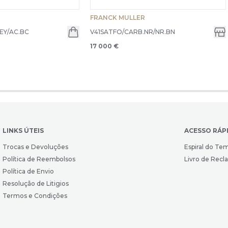
FRANCK MULLER
EY/AC.BC
V41SATFO/CARB.NR/NR.BN
17 000 €
LINKS ÚTEIS
ACESSO RÁP
Trocas e Devoluções
Espiral do Te
Política de Reembolsos
Livro de Rec
Política de Envio
Resolução de Litigios
Termos e Condições