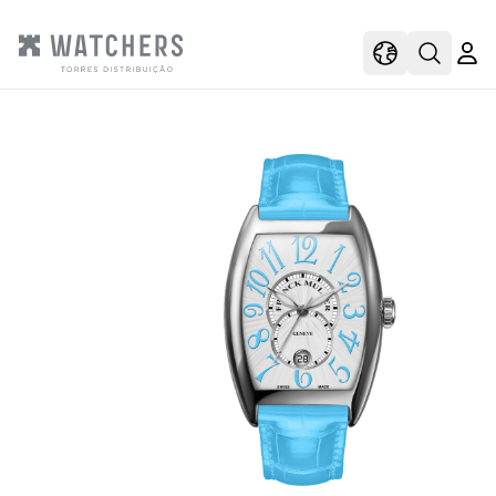
view
view shoppi
Open s