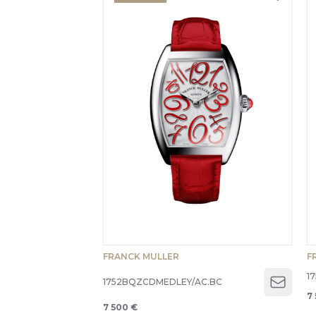
FRANCK MULLER
F
1
1752BQZCDMEDLEY/AC.BC
Open 
7
7 500 €