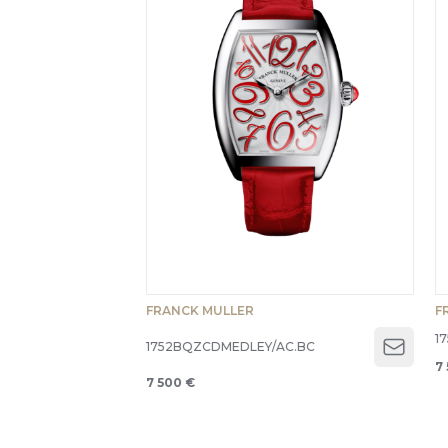
FRANCK MULLER
F
1
1752BQZCDMEDLEY/AC.BC
Open 
7
7 500 €