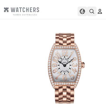
view
view shoppi
Open s