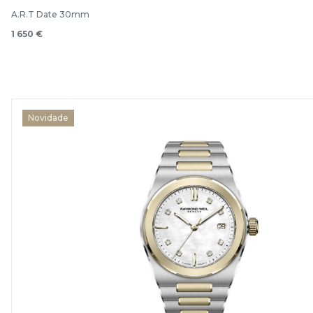
A.R.T Date 30mm
1 650 €
Novidade