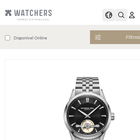
view
view shoppi
Open s
Filtro
Disponível Online
Open filters