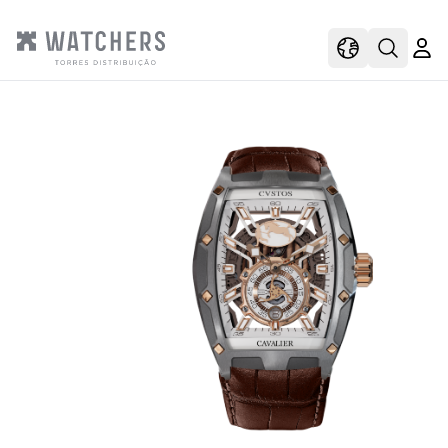
view
view shoppi
Open s