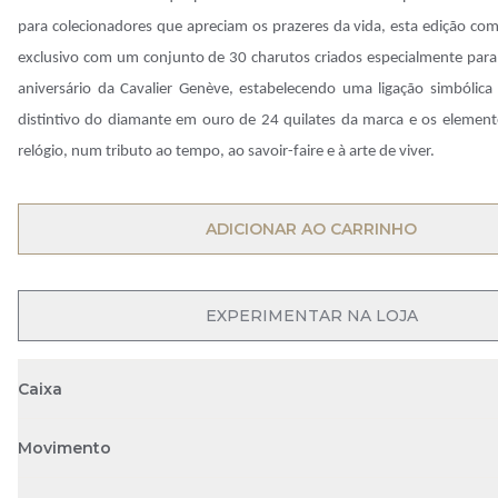
para colecionadores que apreciam os prazeres da vida, esta edição co
exclusivo com um conjunto de 30 charutos criados especialmente para 
aniversário da Cavalier Genève, estabelecendo uma ligação simbólica
distintivo do diamante em ouro de 24 quilates da marca e os element
relógio, num tributo ao tempo, ao savoir-faire e à arte de viver.
OPEN MENU
ADICIONAR AO CARRINHO
OPEN MENU
EXPERIMENTAR NA LOJA
Caixa
Movimento